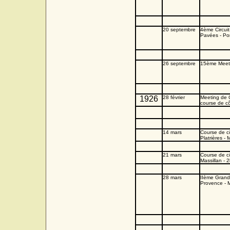
20 septembre
4ème Circui
Pavées - Po
26 septembre
15ème Meet
1926
28 février
Meeting de 
course de cô
14 mars
Course de c
Platrières - 
21 mars
Course de c
Massillan - 
28 mars
IIème Grand
Provence - 