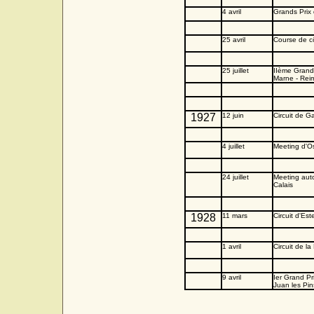
4 avril
Grands Prix 
25 avril
Course de cô
25 juillet
IIème Grand 
Marne - Rei
1927
12 juin
Circuit de Ga
4 juillet
Meeting d'O
24 juillet
Meeting aut
Calais
1928
11 mars
Circuit d'Est
1 avril
Circuit de la
9 avril
Ier Grand Pr
Juan les Pin