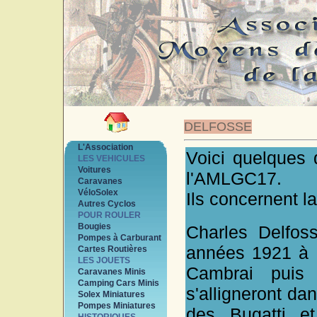
DELFOSSE
L'Association
Voici quelques 
LES VEHICULES
Voitures
l'AMLGC17.
Caravanes
VéloSolex
Ils concernent la
Autres Cyclos
POUR ROULER
Bougies
Charles Delfos
Pompes à Carburant
années 1921 à 
Cartes Routières
LES JOUETS
Cambrai puis V
Caravanes Minis
Camping Cars Minis
s'alligneront da
Solex Miniatures
Pompes Miniatures
des Bugatti et