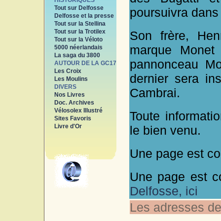
HISTORIQUES
Tout sur Delfosse
poursuivra dans
Delfosse et la presse
Tout sur la Stellina
Tout sur la Trotilex
Son frère, Hen
Tout sur la Véloto
marque Monet 
5000 néerlandais
La saga du 3800
pannonceau Mot
AUTOUR DE LA GC17
Les Croix
dernier sera in
Les Moulins
DIVERS
Cambrai.
Nos Livres
Doc. Archives
Vélosolex Illustré
Toute informat
Sites Favoris
Livre d'Or
le bien venu.
Une page est c
Une page est 
Delfosse, ici
Les adresses de