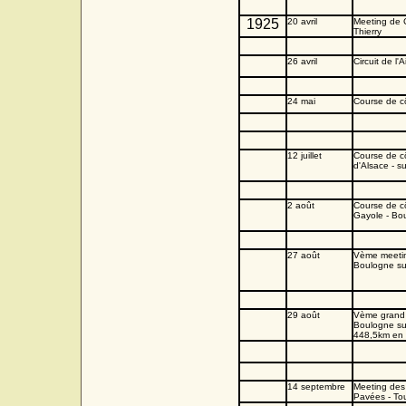
1925
20 avril
Meeting de 
Thierry
26 avril
Circuit de l'
24 mai
Course de c
12 juillet
Course de c
d'Alsace - s
2 ao
û
t
Course de cô
Gayole - Bo
27 ao
û
t
Vème meeti
Boulogne su
29 ao
û
t
Vème grand 
Boulogne su
448,5km en 
14 septembre
Meeting des
Pavées - To