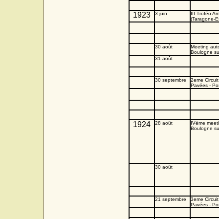
1923
3 juin
III Troféo 
(Taragone-
30 ao
û
t
Meeting aut
Boulogne su
31 ao
û
t
30 septembre
2eme Circui
Pavées - Po
1924
28 ao
û
t
IVème meet
Boulogne su
30 ao
û
t
21 septembre
3eme Circui
Pavées - Po