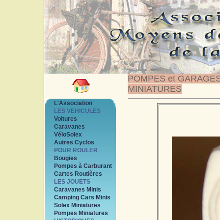
POMPES et GARAGE
MINIATURES
L'Association
LES VEHICULES
Voitures
Caravanes
VéloSolex
Autres Cyclos
POUR ROULER
Bougies
Pompes à Carburant
Cartes Routières
LES JOUETS
Caravanes Minis
Camping Cars Minis
Solex Miniatures
Pompes Miniatures