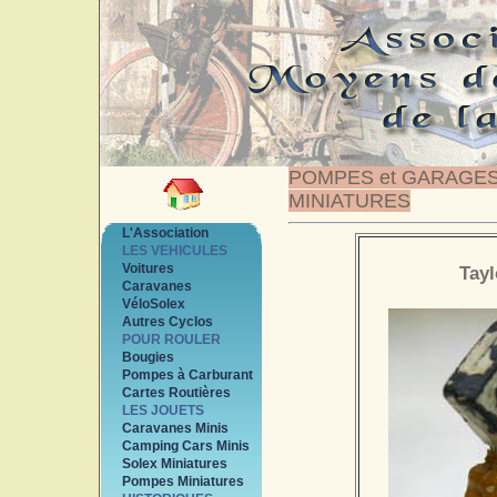
POMPES et GARAGE
MINIATURES
L'Association
LES VEHICULES
Voitures
Tayl
Caravanes
VéloSolex
Autres Cyclos
POUR ROULER
Bougies
Pompes à Carburant
Cartes Routières
LES JOUETS
Caravanes Minis
Camping Cars Minis
Solex Miniatures
Pompes Miniatures