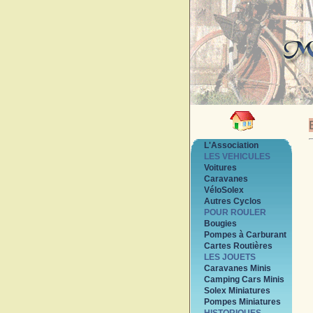
L'Association
LES VEHICULES
Voitures
Caravanes
VéloSolex
Autres Cyclos
POUR ROULER
Bougies
Pompes à Carburant
Cartes Routières
LES JOUETS
Caravanes Minis
Camping Cars Minis
Solex Miniatures
Pompes Miniatures