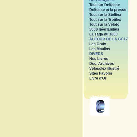
HISTORIQUES
Tout sur Delfosse
Delfosse et la presse
Tout sur la Stellina
Tout sur la Trotilex
Tout sur la Véloto
5000 néerlandais
La saga du 3800
AUTOUR DE LA GC17
Les Croix
Les Moulins
DIVERS
Nos Livres
Doc. Archives
Vélosolex Illustré
Sites Favoris
Livre d'Or