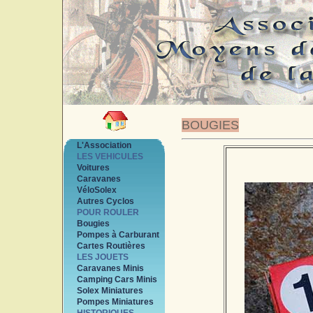
BOUGIES
L'Association
LES VEHICULES
Voitures
Caravanes
VéloSolex
Autres Cyclos
POUR ROULER
Bougies
Pompes à Carburant
Cartes Routières
LES JOUETS
Caravanes Minis
Camping Cars Minis
Solex Miniatures
Pompes Miniatures