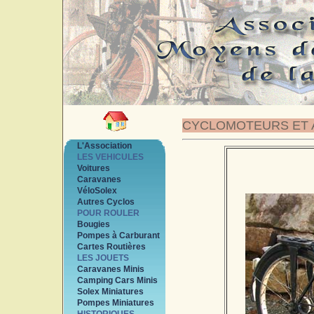
CYCLOMOTEURS ET 
L'Association
LES VEHICULES
Voitures
Caravanes
VéloSolex
Autres Cyclos
POUR ROULER
Bougies
Pompes à Carburant
Cartes Routières
LES JOUETS
Caravanes Minis
Camping Cars Minis
Solex Miniatures
Pompes Miniatures