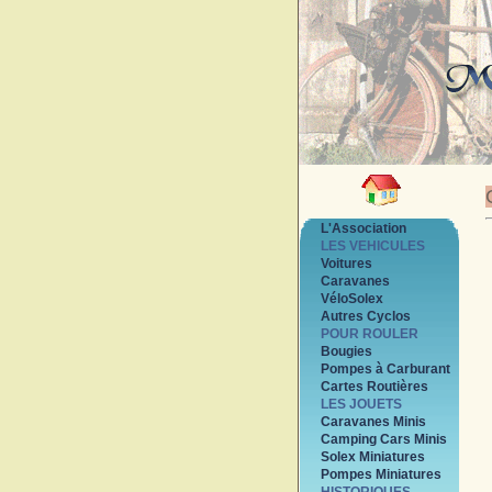
L'Association
LES VEHICULES
Voitures
Caravanes
VéloSolex
Autres Cyclos
POUR ROULER
Bougies
Pompes à Carburant
Cartes Routières
LES JOUETS
Caravanes Minis
Camping Cars Minis
Solex Miniatures
Pompes Miniatures