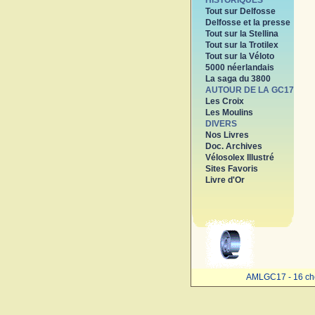
HISTORIQUES
Tout sur Delfosse
Delfosse et la presse
Tout sur la Stellina
Tout sur la Trotilex
Tout sur la Véloto
5000 néerlandais
La saga du 3800
AUTOUR DE LA GC17
Les Croix
Les Moulins
DIVERS
Nos Livres
Doc. Archives
Vélosolex Illustré
Sites Favoris
Livre d'Or
AMLGC17 - 16 ch