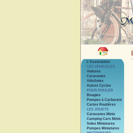
L'Association
LES VEHICULES
Voitures
Caravanes
VéloSolex
Autres Cyclos
POUR ROULER
Bougies
Pompes à Carburant
Cartes Routières
LES JOUETS
Caravanes Minis
Camping Cars Minis
Solex Miniatures
Pompes Miniatures