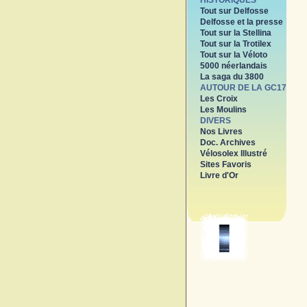
HISTORIQUES
Tout sur Delfosse
Delfosse et la presse
Tout sur la Stellina
Tout sur la Trotilex
Tout sur la Véloto
5000 néerlandais
La saga du 3800
AUTOUR DE LA GC17
Les Croix
Les Moulins
DIVERS
Nos Livres
Doc. Archives
Vélosolex Illustré
Sites Favoris
Livre d'Or