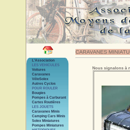
CARAVANES MINIAT
L'Association
LES VEHICULES
Nous signalons à n
Voitures
Caravanes
VéloSolex
Autres Cyclos
POUR ROULER
Bougies
Pompes à Carburant
Cartes Routières
LES JOUETS
Caravanes Minis
Camping Cars Minis
Solex Miniatures
Pompes Miniatures