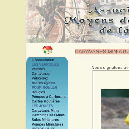
CARAVANES MINIAT
L'Association
LES VEHICULES
Nous signalons à n
Voitures
Caravanes
VéloSolex
Autres Cyclos
POUR ROULER
Bougies
Pompes à Carburant
Cartes Routières
LES JOUETS
Caravanes Minis
Camping Cars Minis
Solex Miniatures
Pompes Miniatures