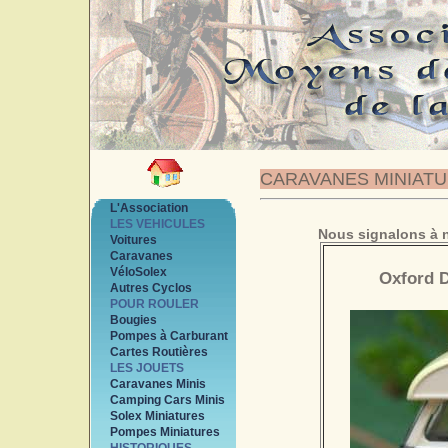
CARAVANES MINIAT
L'Association
LES VEHICULES
Nous signalons à n
Voitures
Caravanes
VéloSolex
Oxford D
Autres Cyclos
POUR ROULER
Bougies
Pompes à Carburant
Cartes Routières
LES JOUETS
Caravanes Minis
Camping Cars Minis
Solex Miniatures
Pompes Miniatures