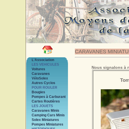
CARAVANES MINIAT
L'Association
LES VEHICULES
Nous signalons à n
Voitures
Caravanes
VéloSolex
Tom
Autres Cyclos
POUR ROULER
Bougies
Pompes à Carburant
Cartes Routières
LES JOUETS
Caravanes Minis
Camping Cars Minis
Solex Miniatures
Pompes Miniatures