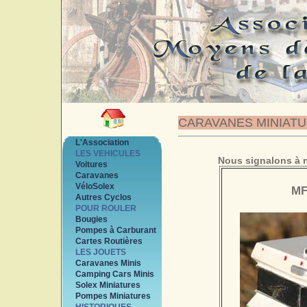
CARAVANES MINIAT
L'Association
LES VEHICULES
Nous signalons à n
Voitures
Caravanes
VéloSolex
MF
Autres Cyclos
POUR ROULER
Bougies
Pompes à Carburant
Cartes Routières
LES JOUETS
Caravanes Minis
Camping Cars Minis
Solex Miniatures
Pompes Miniatures