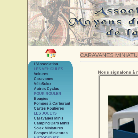
CARAVANES MINIAT
L'Association
LES VEHICULES
Nous signalons à n
Voitures
Caravanes
VéloSolex
Autres Cyclos
POUR ROULER
Bougies
Pompes à Carburant
Cartes Routières
LES JOUETS
Caravanes Minis
Camping Cars Minis
Solex Miniatures
Pompes Miniatures