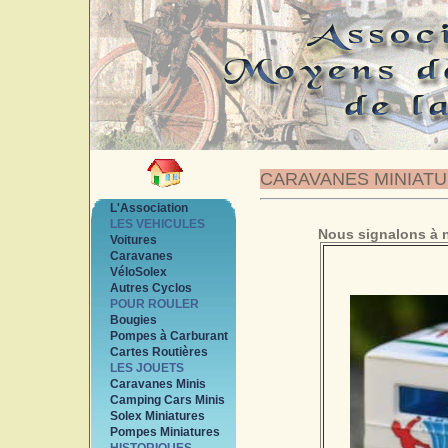
CARAVANES MINIAT
L'Association
LES VEHICULES
Nous signalons à n
Voitures
Caravanes
VéloSolex
Autres Cyclos
POUR ROULER
Bougies
Pompes à Carburant
Cartes Routières
LES JOUETS
Caravanes Minis
Camping Cars Minis
Solex Miniatures
Pompes Miniatures