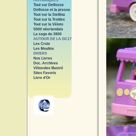
HISTORIQUES
Tout sur Delfosse
Delfosse et la presse
Tout sur la Stellina
Tout sur la Trotilex
Tout sur la Véloto
5000 néerlandais
La saga du 3800
AUTOUR DE LA GC17
Les Croix
Les Moulins
DIVERS
Nos Livres
Doc. Archives
Vélosolex Illustré
Sites Favoris
Livre d'Or