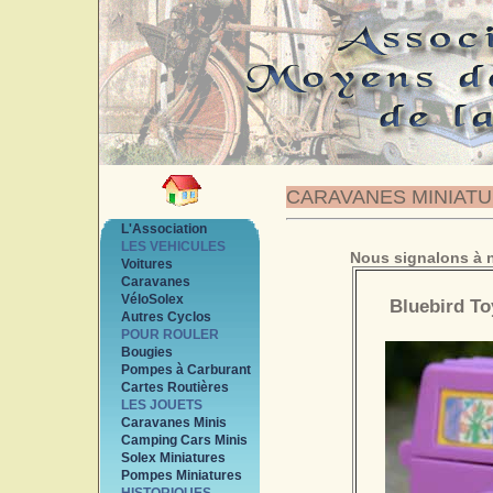
CARAVANES MINIAT
L'Association
LES VEHICULES
Nous signalons à n
Voitures
Caravanes
VéloSolex
Bluebird To
Autres Cyclos
POUR ROULER
Bougies
Pompes à Carburant
Cartes Routières
LES JOUETS
Caravanes Minis
Camping Cars Minis
Solex Miniatures
Pompes Miniatures