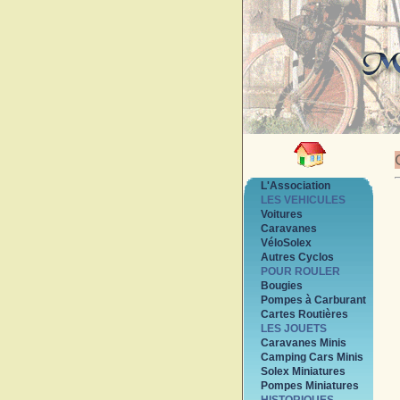
L'Association
LES VEHICULES
Voitures
Caravanes
VéloSolex
Autres Cyclos
POUR ROULER
Bougies
Pompes à Carburant
Cartes Routières
LES JOUETS
Caravanes Minis
Camping Cars Minis
Solex Miniatures
Pompes Miniatures