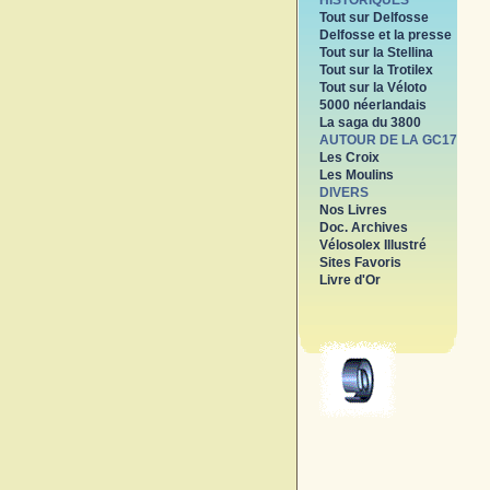
HISTORIQUES
Tout sur Delfosse
Delfosse et la presse
Tout sur la Stellina
Tout sur la Trotilex
Tout sur la Véloto
5000 néerlandais
La saga du 3800
AUTOUR DE LA GC17
Les Croix
Les Moulins
DIVERS
Nos Livres
Doc. Archives
Vélosolex Illustré
Sites Favoris
Livre d'Or