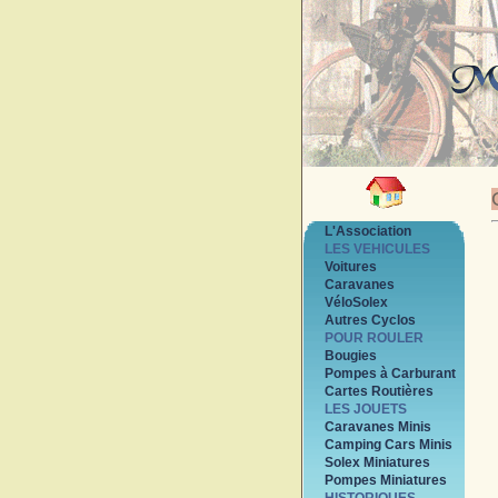
L'Association
LES VEHICULES
Voitures
Caravanes
VéloSolex
Autres Cyclos
POUR ROULER
Bougies
Pompes à Carburant
Cartes Routières
LES JOUETS
Caravanes Minis
Camping Cars Minis
Solex Miniatures
Pompes Miniatures