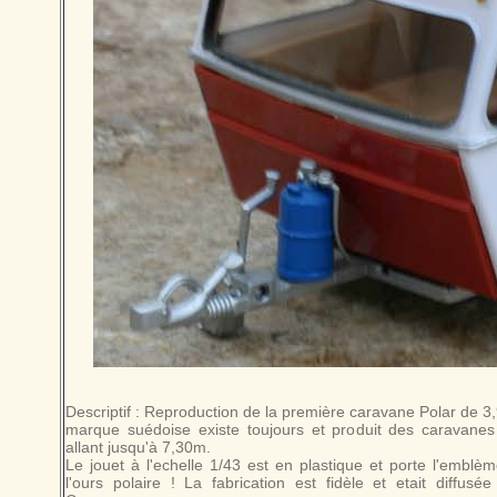
Descriptif : Reproduction de la première caravane Polar de 
marque suédoise existe toujours et produit des caravan
allant jusqu'à 7,30m.
Le jouet à l'echelle 1/43 est en plastique et porte l'emblè
l'ours polaire ! La fabrication est fidèle et etait diffus