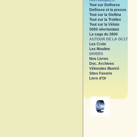
HISTORIQUES
Tout sur Delfosse
Delfosse et la presse
Tout sur la Stellina
Tout sur la Trotilex
Tout sur la Véloto
5000 néerlandais
La saga du 3800
AUTOUR DE LA GC17
Les Croix
Les Moulins
DIVERS
Nos Livres
Doc. Archives
Vélosolex Illustré
Sites Favoris
Livre d'Or