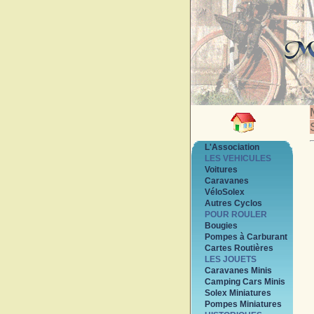
L'Association
LES VEHICULES
Voitures
Caravanes
VéloSolex
Autres Cyclos
POUR ROULER
Bougies
Pompes à Carburant
Cartes Routières
LES JOUETS
Caravanes Minis
Camping Cars Minis
Solex Miniatures
Pompes Miniatures