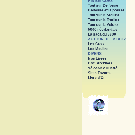
HISTORIQUES
Tout sur Delfosse
Delfosse et la presse
Tout sur la Stellina
Tout sur la Trotilex
Tout sur la Véloto
5000 néerlandais
La saga du 3800
AUTOUR DE LA GC17
Les Croix
Les Moulins
DIVERS
Nos Livres
Doc. Archives
Vélosolex Illustré
Sites Favoris
Livre d'Or