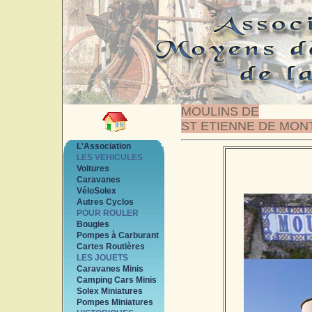
MOULINS DE
ST ETIENNE DE MON
L'Association
LES VEHICULES
Voitures
Caravanes
VéloSolex
Autres Cyclos
POUR ROULER
Bougies
Pompes à Carburant
Cartes Routières
LES JOUETS
Caravanes Minis
Camping Cars Minis
Solex Miniatures
Pompes Miniatures