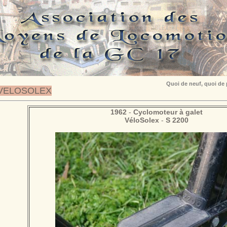
Quoi de neuf, quoi de
VELOSOLEX
1962
-
Cyclomoteur à galet
VéloSolex
-
S 2200