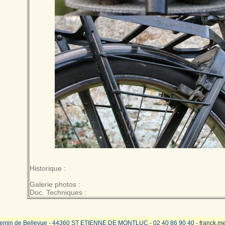
Historique :
Galerie photos :
Doc. Techniques :
emin de Bellevue - 44360 ST ETIENNE DE MONTLUC - 02 40 86 90 40 -
franck.m