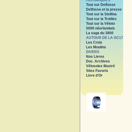
HISTORIQUES
Tout sur Delfosse
Delfosse et la presse
Tout sur la Stellina
Tout sur la Trotilex
Tout sur la Véloto
5000 néerlandais
La saga du 3800
AUTOUR DE LA GC17
Les Croix
Les Moulins
DIVERS
Nos Livres
Doc. Archives
Vélosolex Illustré
Sites Favoris
Livre d'Or