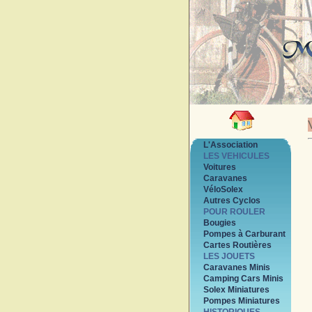
L'Association
LES VEHICULES
Voitures
Caravanes
VéloSolex
Autres Cyclos
POUR ROULER
Bougies
Pompes à Carburant
Cartes Routières
LES JOUETS
Caravanes Minis
Camping Cars Minis
Solex Miniatures
Pompes Miniatures