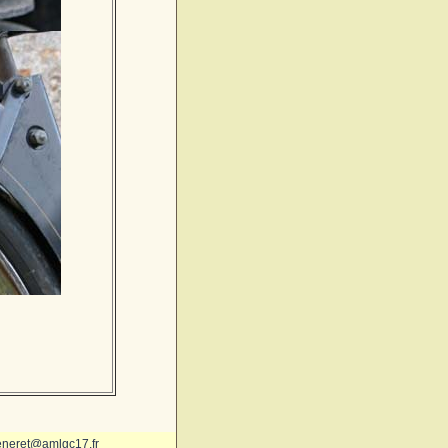
eneret@amlgc17.fr