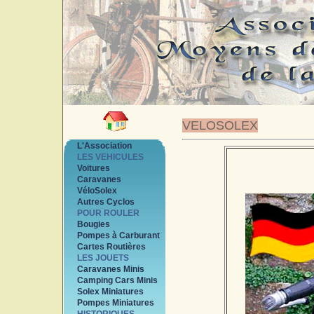
VELOSOLEX
L'Association
LES VEHICULES
Voitures
Caravanes
VéloSolex
Autres Cyclos
POUR ROULER
Bougies
Pompes à Carburant
Cartes Routières
LES JOUETS
Caravanes Minis
Camping Cars Minis
Solex Miniatures
Pompes Miniatures