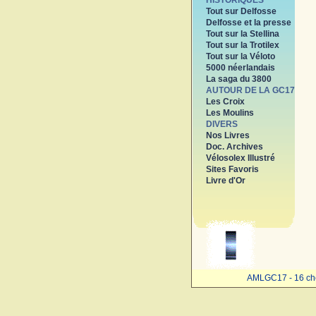
HISTORIQUES
Tout sur Delfosse
Delfosse et la presse
Tout sur la Stellina
Tout sur la Trotilex
Tout sur la Véloto
5000 néerlandais
La saga du 3800
AUTOUR DE LA GC17
Les Croix
Les Moulins
DIVERS
Nos Livres
Doc. Archives
Vélosolex Illustré
Sites Favoris
Livre d'Or
AMLGC17 - 16 ch