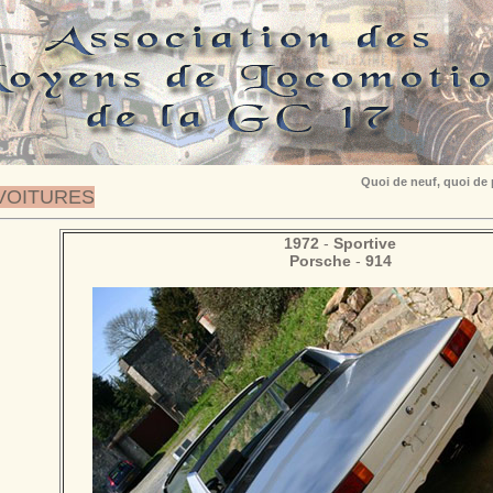
Quoi de neuf, quoi de
VOITURES
1972
-
Sportive
Porsche
-
914