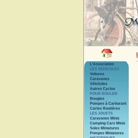
L'Association
LES VEHICULES
Voitures
Caravanes
VéloSolex
Autres Cyclos
POUR ROULER
Bougies
Pompes à Carburant
Cartes Routières
LES JOUETS
Caravanes Minis
Camping Cars Minis
Solex Miniatures
Pompes Miniatures