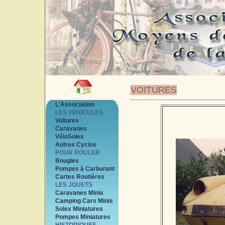
VOITURES
L'Association
LES VEHICULES
Voitures
Caravanes
VéloSolex
Autres Cyclos
POUR ROULER
Bougies
Pompes à Carburant
Cartes Routières
LES JOUETS
Caravanes Minis
Camping Cars Minis
Solex Miniatures
Pompes Miniatures