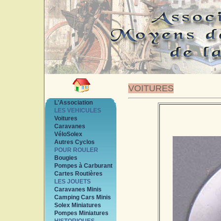
VOITURES
L'Association
LES VEHICULES
Voitures
Caravanes
VéloSolex
Autres Cyclos
POUR ROULER
Bougies
Pompes à Carburant
Cartes Routières
LES JOUETS
Caravanes Minis
Camping Cars Minis
Solex Miniatures
Pompes Miniatures